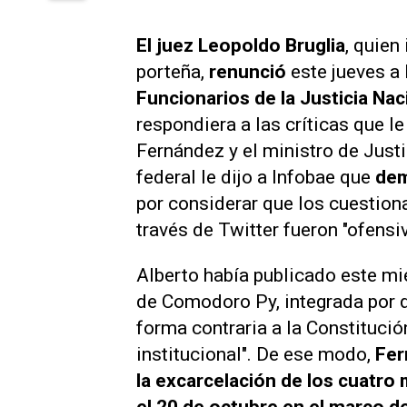
El juez Leopoldo Bruglia
, quien
porteña,
renunció
este jueves a
Funcionarios de la Justicia Nac
respondiera a las críticas que l
Fernández y el ministro de Justi
federal le dijo a
Infobae
que
dem
por considerar que los cuestion
través de Twitter fueron "ofensiv
Alberto había publicado este mi
de Comodoro Py, integrada por 
forma contraria a la Constitució
institucional". De ese modo,
Fer
la excarcelación de los cuatr
el 20 de octubre en el marco d