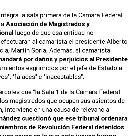
 integra la sala primera de la Cámara Federal
 la
Asociación de Magistrados y
ional
luego de que esa entidad no
e efectuaran al camarista el presidente Alberto
cia, Martín Soria. Además, el camarista
andará por daños y perjuicios al Presidente
amientos esgrimidos por el jefe de Estado a
os", "falaces" e "inaceptables".
ércoles que "la Sala 1 de la Cámara Federal
dos magistrados que ocupan sus asientos de
n, interviene en una causa de relevancia
nández cuestionó que ese tribunal ordenara
o miembros de Revolución Federal detenidos
e una causa en la que este jueves fueron