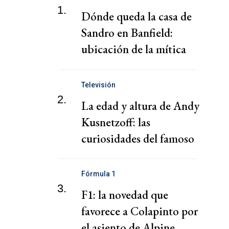
1.
Dónde queda la casa de
Sandro en Banfield:
ubicación de la mítica
mansión
Televisión
2.
La edad y altura de Andy
Kusnetzoff: las
curiosidades del famoso
conductor
Fórmula 1
3.
F1: la novedad que
favorece a Colapinto por
el asiento de Alpine