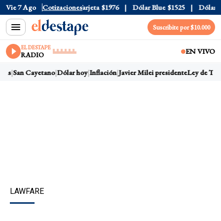
cial
Vie 7 Ago
$1520
Cotizaciones
Dólar Tarjeta
$1976
Dólar Blue
$1525
Dólar CCL
Suscribite por $10.000
EL DESTAPE
EN VIVO
RADIO
as
San Cayetano
Dólar hoy
Inflación
Javier Milei presidente
Ley de Tierr
LAWFARE