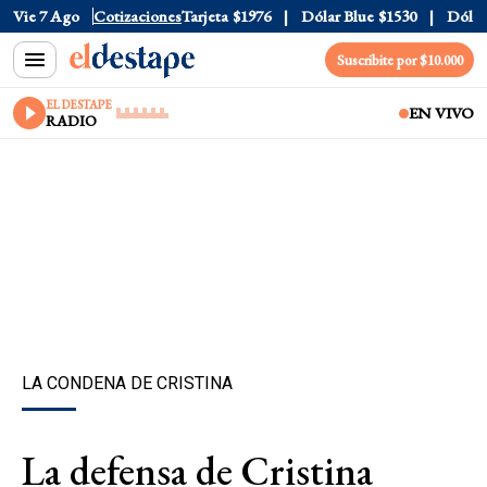
Oficial
Vie 7 Ago
$1520
Cotizaciones
Dólar Tarjeta
$1976
Dólar Blue
$1530
Dólar C
Suscribite por $10.000
EL DESTAPE
EN VIVO
RADIO
LA CONDENA DE CRISTINA
La defensa de Cristina