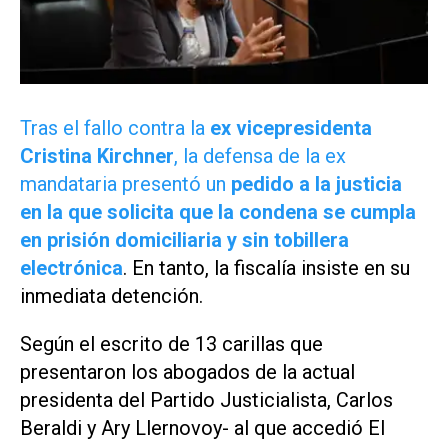
Tras el fallo contra la
ex vicepresidenta
Cristina Kirchner
, la defensa de la ex
mandataria presentó un
pedido a la justicia
en la que solicita que la condena se cumpla
en prisión domiciliaria y sin tobillera
electrónica
. En tanto, la fiscalía insiste en su
inmediata detención.
Según el escrito de 13 carillas que
presentaron los abogados de la actual
presidenta del Partido Justicialista, Carlos
Beraldi y Ary Llernovoy- al que accedió
El