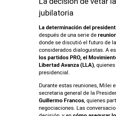
La decisión de vetar l
jubilatoria
La determinación del president
después de una serie de
reunion
donde se discutió el futuro de l
considerados dialoguistas. A es
los partidos PRO, el Movimiento
Libertad Avanza (LLA)
, quienes
presidencial.
Durante estas reuniones, Milei
secretaria general de la Preside
Guillermo Francos
, quienes par
negociaciones. Las conversacion
decisión, y en
cómo asegurar lo