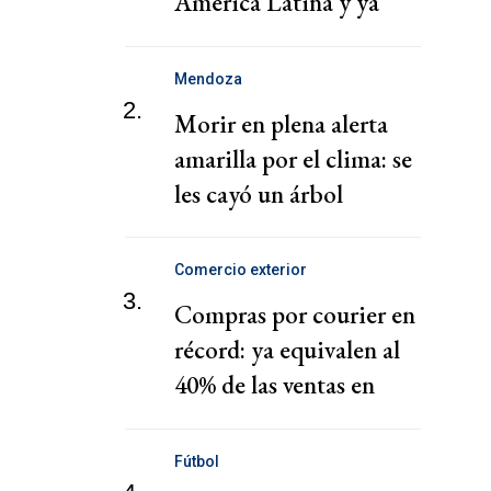
América Latina y ya
quedó cerca de Nigeria
Mendoza
2.
Morir en plena alerta
amarilla por el clima: se
les cayó un árbol
mientras manejaban
Comercio exterior
3.
Compras por courier en
récord: ya equivalen al
40% de las ventas en
shoppings
Fútbol