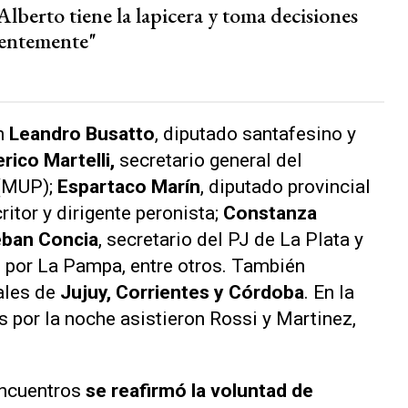
Alberto tiene la lapicera y toma decisiones
entemente"
n
Leandro Busatto
, diputado santafesino y
rico Martelli,
secretario general del
(MUP);
Espartaco Marín
, diputado provincial
critor y dirigente peronista;
Constanza
eban Concia
, secretario del PJ de La Plata y
l por La Pampa, entre otros. También
iales de
Jujuy, Corrientes y Córdoba
. En la
 por la noche asistieron Rossi y Martinez,
encuentros
se reafirmó la voluntad de