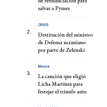
de refinanciación para
salvar a Pymes
endeudadas
CRISIS
2.
Destitución del ministro
de Defensa ucraniano
por parte de Zelenski
desata una crisis política
Música
3.
La canción que eligió
Licha Martínez para
festejar el triunfo ante
Inglaterra