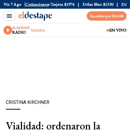
 Oficial
Vie 7 Ago
$1520
Cotizaciones
Dólar Tarjeta
$1976
Dólar Blue
$1530
Dólar 
Suscribite por $10.000
EL DESTAPE
EN VIVO
RADIO
CRISTINA KIRCHNER
Vialidad: ordenaron la