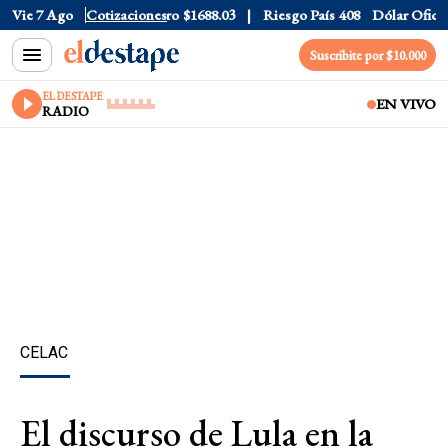
ar CCL
Vie 7 Ago
$1577.3
Cotizaciones
Euro
$1688.03
Riesgo País
408
Dólar Oficial
$1
Suscribite por $10.000
EL DESTAPE
EN VIVO
RADIO
CELAC
El discurso de Lula en la