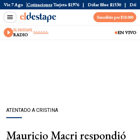
Oficial
Vie 7 Ago
$1520
Cotizaciones
Dólar Tarjeta
$1976
Dólar Blue
$1530
Dólar C
Suscribite por $10.000
EL DESTAPE
EN VIVO
RADIO
ATENTADO A CRISTINA
Mauricio Macri respondió