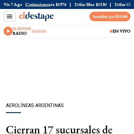
al
Vie 7 Ago
$1520
Dólar Tarjeta
Cotizaciones
$1976
Dólar Blue
$1530
Dólar CCL
$1
Suscribite por $10.000
EL DESTAPE
EN VIVO
RADIO
AEROLÍNEAS ARGENTINAS
Cierran 17 sucursales de