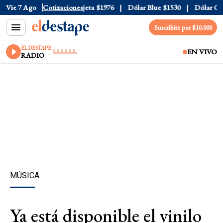
cial
Vie 7 Ago
$1520
Cotizaciones
Dólar Tarjeta
$1976
Dólar Blue
$1530
Dólar CCL
Suscribite por $10.000
EL DESTAPE
EN VIVO
RADIO
MÚSICA
Ya está disponible el vinilo