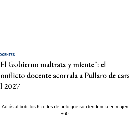
OCENTES
"El Gobierno maltrata y miente": el
conflicto docente acorrala a Pullaro de car
al 2027