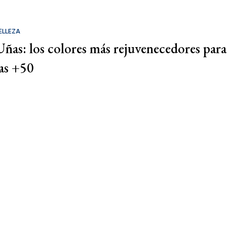
ELLEZA
Uñas: los colores más rejuvenecedores para
las +50