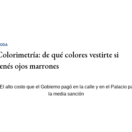
ODA
Colorimetría: de qué colores vestirte si
tenés ojos marrones