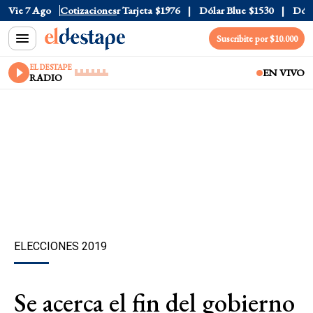
r Oficial
Vie 7 Ago
$1520
Cotizaciones
Dólar Tarjeta
$1976
Dólar Blue
$1530
Dólar 
Suscribite por $10.000
EL DESTAPE
EN VIVO
RADIO
ELECCIONES 2019
Se acerca el fin del gobierno