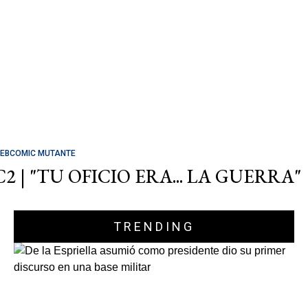
EBCOMIC MUTANTE
C2 | "TU OFICIO ERA... LA GUERRA"
TRENDING