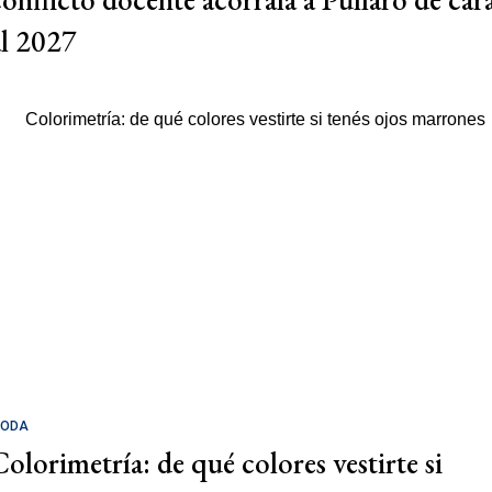
al 2027
ODA
Colorimetría: de qué colores vestirte si