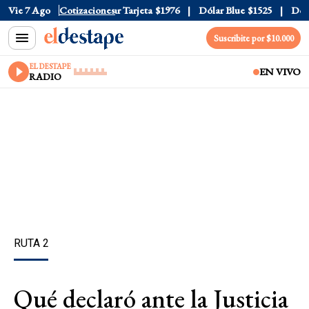
r Oficial
Vie 7 Ago
$1520
Cotizaciones
Dólar Tarjeta
$1976
Dólar Blue
$1525
Dólar
Suscribite por $10.000
EL DESTAPE
EN VIVO
RADIO
RUTA 2
Qué declaró ante la Justicia