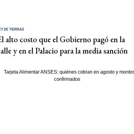
EY DE TIERRAS
El alto costo que el Gobierno pagó en la
calle y en el Palacio para la media sanción