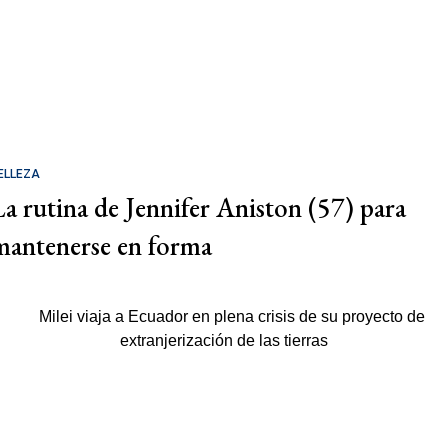
ELLEZA
La rutina de Jennifer Aniston (57) para
mantenerse en forma