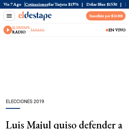
lar Oficial
Vie 7 Ago
$1520
Cotizaciones
Dólar Tarjeta
$1976
Dólar Blue
$1530
Dóla
Suscribite por $10.000
EL DESTAPE
EN VIVO
RADIO
ELECCIONES 2019
Luis Majul quiso defender a