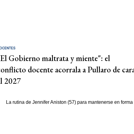
OCENTES
"El Gobierno maltrata y miente": el
conflicto docente acorrala a Pullaro de car
al 2027