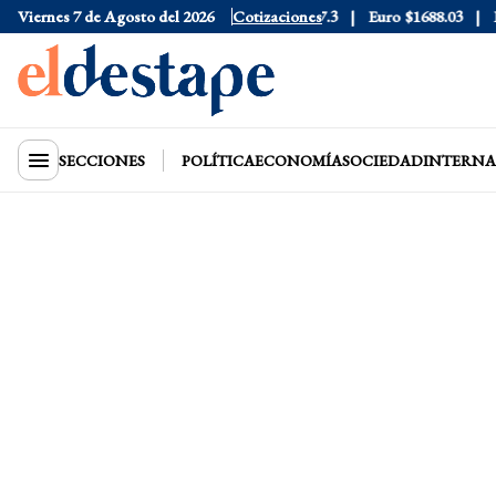
6
Viernes 7 de Agosto del 2026
Dólar Blue
$1530
Dólar CCL
Cotizaciones
$1577.3
Euro
$1688.03
Rie
SECCIONES
POLÍTICA
ECONOMÍA
SOCIEDAD
INTERNA