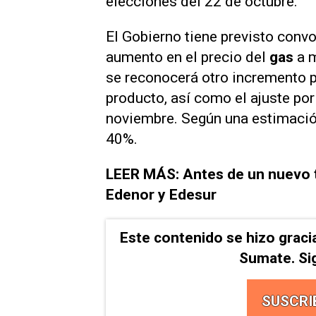
elecciones del 22 de octubre.
El Gobierno tiene previsto conv
aumento en el precio del
gas
a m
se reconocerá otro incremento pa
producto, así como el ajuste por
noviembre. Según una estimaci
40%.
LEER MÁS: Antes de un nuevo ta
Edenor y Edesur
Este contenido se hizo graci
Sumate. Si
SUSCRI