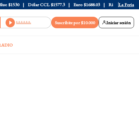
$1530
Dólar CCL
$1577.3
Euro
$1688.03
Riesgo País
La Feria
408
Suscribite por $10.000
Iniciar sesión
RADIO