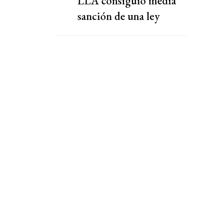
LLA consiguió media
sanción de una ley
despedazada