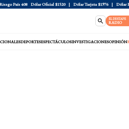
sgo País
408
Dólar Oficial
$1520
Dólar Tarjeta
$1976
Dólar Blue
EL DESTAPE
RADIO
CIONALES
DEPORTES
ESPECTÁCULOS
INVESTIGACIONES
OPINIÓN