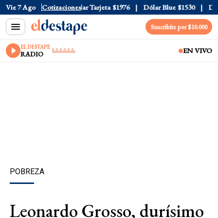
ar Oficial
Vie 7 Ago
$1520
Cotizaciones
Dólar Tarjeta
$1976
Dólar Blue
$1530
Dólar
Suscribite por $10.000
EL DESTAPE
EN VIVO
RADIO
POBREZA
Leonardo Grosso, durísimo