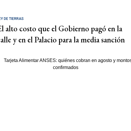
EY DE TIERRAS
El alto costo que el Gobierno pagó en la
calle y en el Palacio para la media sanción