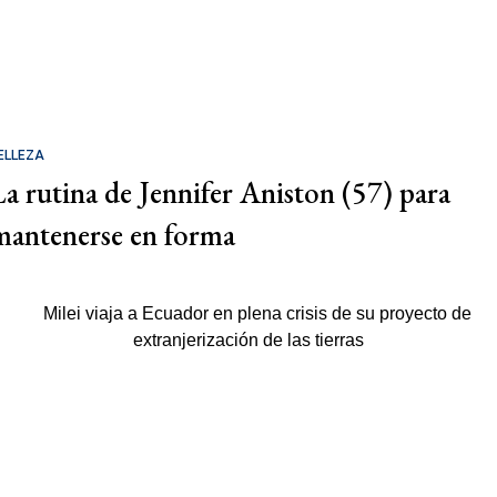
ELLEZA
La rutina de Jennifer Aniston (57) para
mantenerse en forma