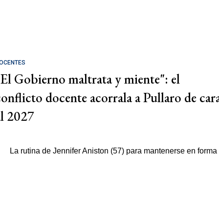
OCENTES
"El Gobierno maltrata y miente": el
conflicto docente acorrala a Pullaro de car
al 2027