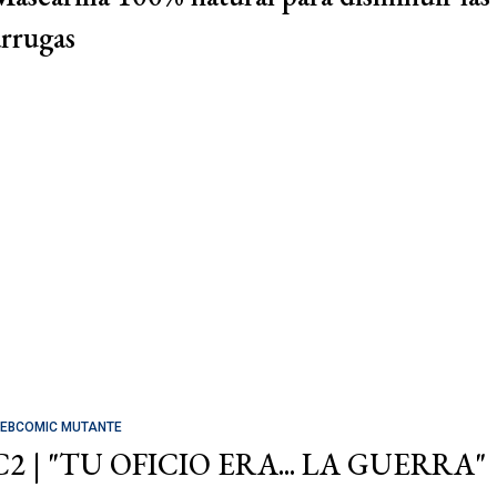
arrugas
EBCOMIC MUTANTE
C2 | "TU OFICIO ERA... LA GUERRA"