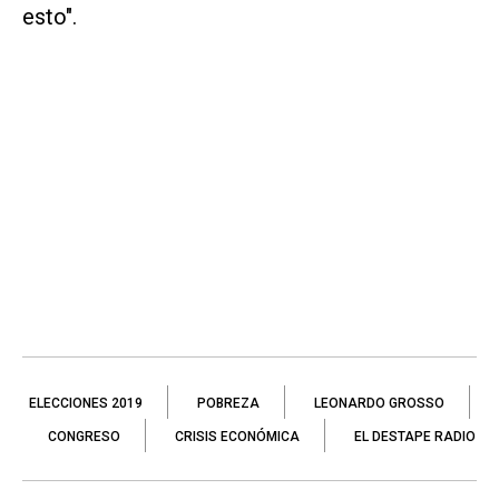
esto".
ELECCIONES 2019
POBREZA
LEONARDO GROSSO
CONGRESO
CRISIS ECONÓMICA
EL DESTAPE RADIO