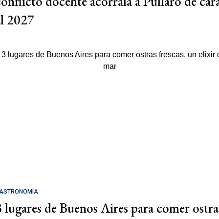
conflicto docente acorrala a Pullaro de car
al 2027
ASTRONOMÍA
3 lugares de Buenos Aires para comer ostra