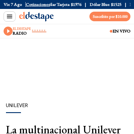
ar Oficial
Vie 7 Ago
$1520
Cotizaciones
Dólar Tarjeta
$1976
Dólar Blue
$1525
Dóla
Suscribite por $10.000
EL DESTAPE
EN VIVO
RADIO
UNILEVER
La multinacional Unilever