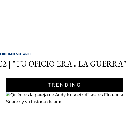
EBCOMIC MUTANTE
C2 | "TU OFICIO ERA... LA GUERRA"
TRENDING