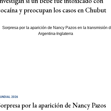
Investigan si un bebé fue intoxicado con
cocaína y preocupan los casos en Chubut
UNDIAL 2026
Sorpresa por la aparición de Nancy Pazos