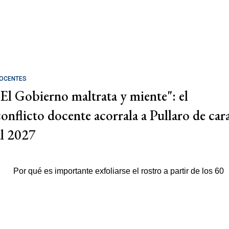
OCENTES
"El Gobierno maltrata y miente": el
conflicto docente acorrala a Pullaro de car
al 2027