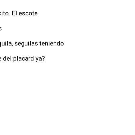
cito. El escote
s
uila, seguilas teniendo
 del placard ya?