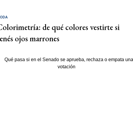
ODA
Colorimetría: de qué colores vestirte si
tenés ojos marrones