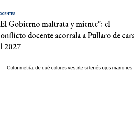
OCENTES
"El Gobierno maltrata y miente": el
conflicto docente acorrala a Pullaro de car
al 2027