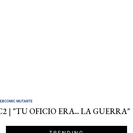
EBCOMIC MUTANTE
C2 | "TU OFICIO ERA... LA GUERRA"
TRENDING