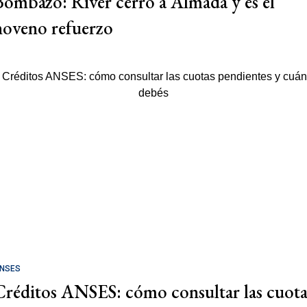
Bombazo: River cerró a Almada y es el
noveno refuerzo
NSES
Créditos ANSES: cómo consultar las cuota