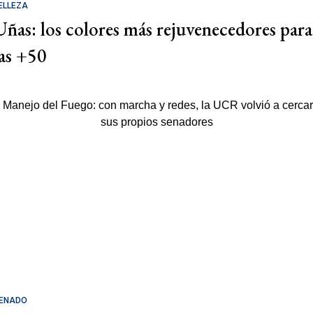
ELLEZA
Uñas: los colores más rejuvenecedores para
las +50
ENADO