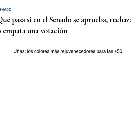
ENADO
Qué pasa si en el Senado se aprueba, rechaz
o empata una votación