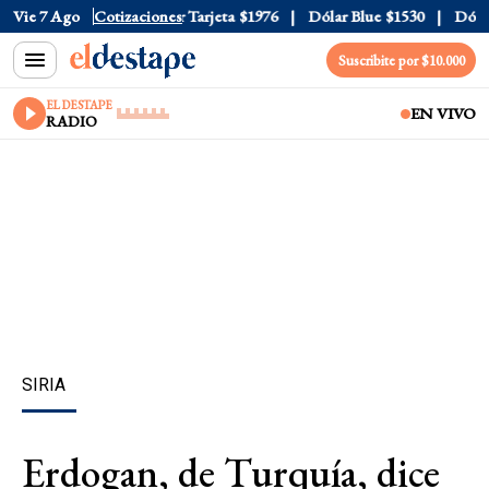
 Oficial
Vie 7 Ago
$1520
Cotizaciones
Dólar Tarjeta
$1976
Dólar Blue
$1530
Dólar 
Suscribite por $10.000
EL DESTAPE
EN VIVO
RADIO
SIRIA
Erdogan, de Turquía, dice