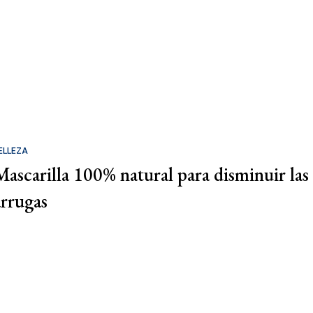
ELLEZA
Mascarilla 100% natural para disminuir las
arrugas