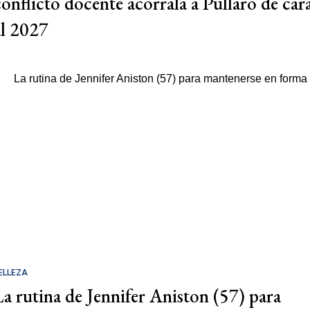
conflicto docente acorrala a Pullaro de car
al 2027
ELLEZA
La rutina de Jennifer Aniston (57) para