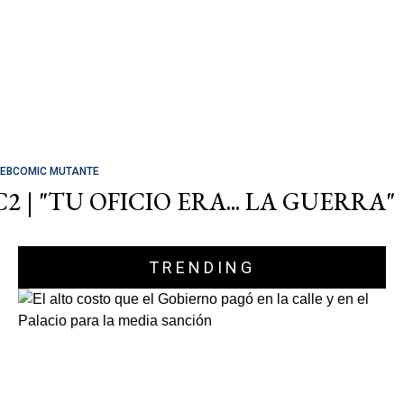
EBCOMIC MUTANTE
C2 | "TU OFICIO ERA... LA GUERRA"
TRENDING