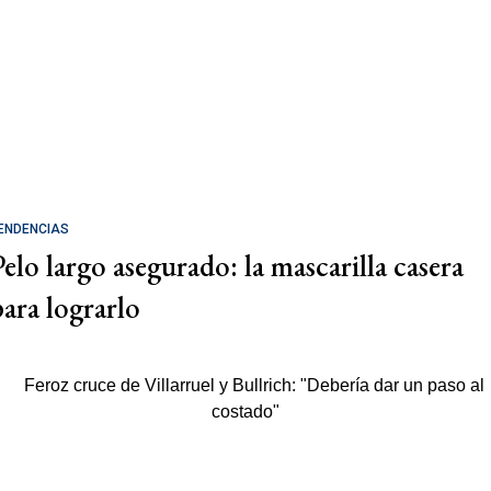
ENDENCIAS
Pelo largo asegurado: la mascarilla casera
para lograrlo