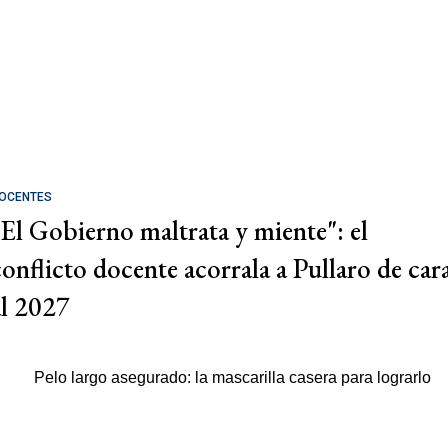
OCENTES
"El Gobierno maltrata y miente": el
conflicto docente acorrala a Pullaro de car
al 2027