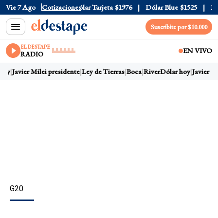
lar Oficial
Vie 7 Ago
$1520
Cotizaciones
Dólar Tarjeta
$1976
Dólar Blue
$1525
Dóla
Suscribite por $10.000
EL DESTAPE
EN VIVO
RADIO
hoy
Javier Milei presidente
Ley de Tierras
Boca
River
Dólar hoy
Javier Mi
G20