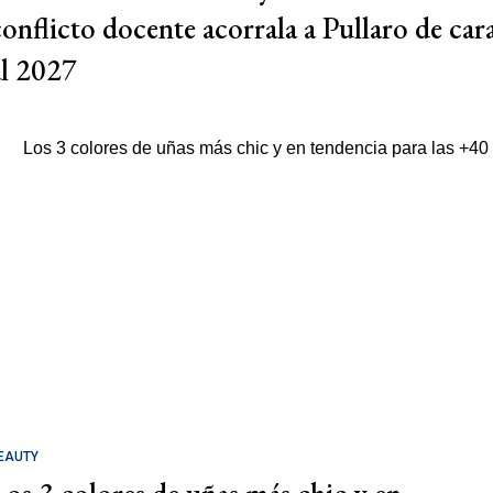
conflicto docente acorrala a Pullaro de car
al 2027
EAUTY