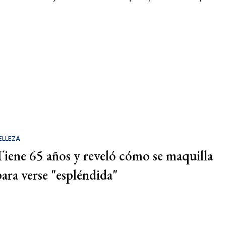
ELLEZA
Tiene 65 años y reveló cómo se maquilla
para verse "espléndida"