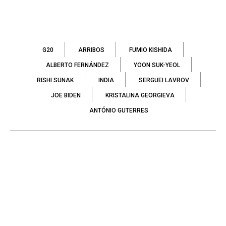
G20
ARRIBOS
FUMIO KISHIDA
ALBERTO FERNÁNDEZ
YOON SUK-YEOL
RISHI SUNAK
INDIA
SERGUEI LAVROV
JOE BIDEN
KRISTALINA GEORGIEVA
ANTÓNIO GUTERRES