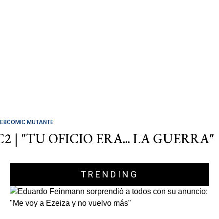
EBCOMIC MUTANTE
C2 | "TU OFICIO ERA... LA GUERRA"
TRENDING