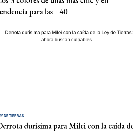
Los 3 colores de uñas más chic y en
tendencia para las +40
EY DE TIERRAS
Derrota durísima para Milei con la caída d