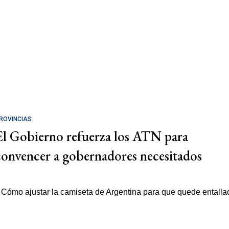
ROVINCIAS
El Gobierno refuerza los ATN para
convencer a gobernadores necesitados