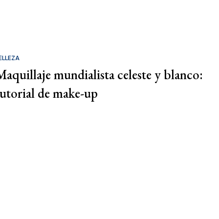
ELLEZA
Maquillaje mundialista celeste y blanco:
tutorial de make-up