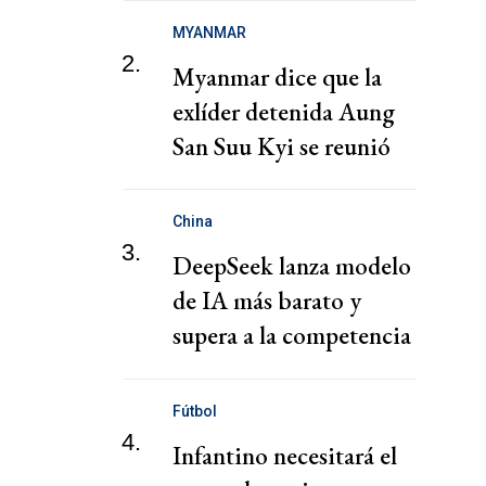
MYANMAR
2.
Myanmar dice que la
exlíder detenida Aung
San Suu Kyi se reunió
con un representante de
la Cruz Roja
China
3.
DeepSeek lanza modelo
de IA más barato y
supera a la competencia
en coste de ejecución
Fútbol
4.
Infantino necesitará el