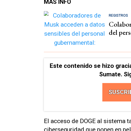
MÁS INFO
REGISTROS
Colabor
del per
Este contenido se hizo graci
Sumate. Si
SUSCRI
El acceso de DOGE al sistema t
ciberseguridad que ponen en pel