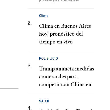
explosivo en un
aeropuerto alemán
Clima
2.
Clima en Buenos Aires
hoy: pronóstico del
tiempo en vivo
POLISILICIO
3.
Trump anuncia medidas
comerciales para
competir con China en
la energía solar y los
chips
SAUDI
4.