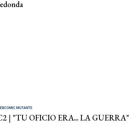
redonda
EBCOMIC MUTANTE
C2 | "TU OFICIO ERA... LA GUERRA"