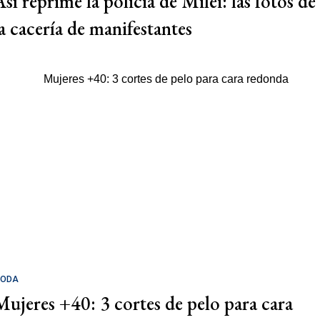
Así reprime la policia de Milei: las fotos de
la cacería de manifestantes
ODA
Mujeres +40: 3 cortes de pelo para cara