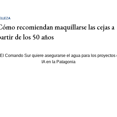
ELLEZA
Cómo recomiendan maquillarse las cejas a
partir de los 50 años