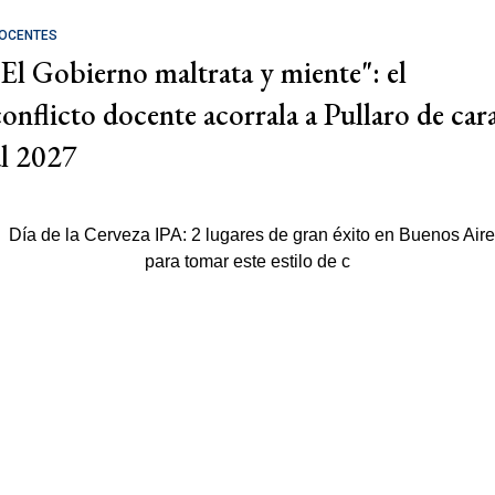
OCENTES
"El Gobierno maltrata y miente": el
conflicto docente acorrala a Pullaro de car
al 2027