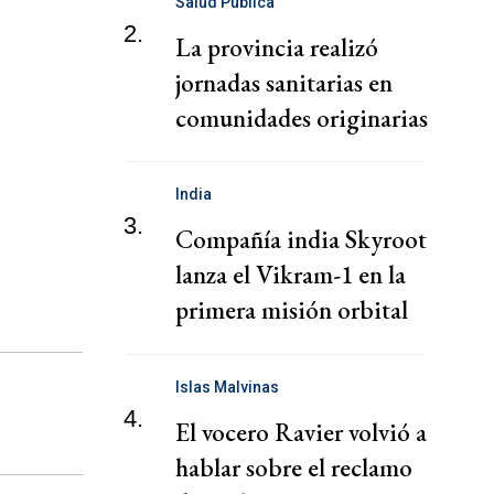
Salud Pública
2.
La provincia realizó
jornadas sanitarias en
comunidades originarias
del oeste
India
3.
Compañía india Skyroot
lanza el Vikram-1 en la
primera misión orbital
privada con un cohete
Islas Malvinas
4.
El vocero Ravier volvió a
hablar sobre el reclamo