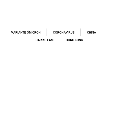
VARIANTE ÓMICRON
CORONAVIRUS
CHINA
CARRIE LAM
HONG KONG