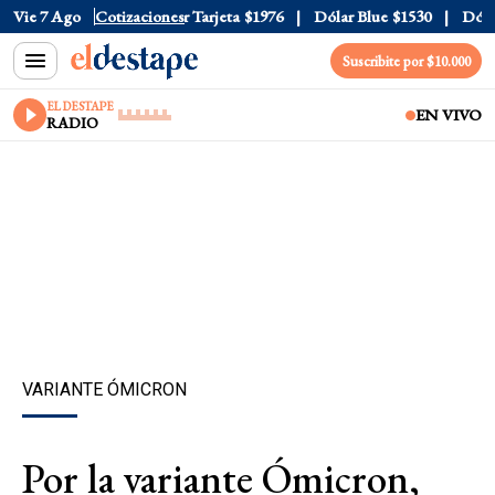
 Oficial
Vie 7 Ago
$1520
Cotizaciones
Dólar Tarjeta
$1976
Dólar Blue
$1530
Dólar 
Suscribite por $10.000
EL DESTAPE
EN VIVO
RADIO
VARIANTE ÓMICRON
Por la variante Ómicron,