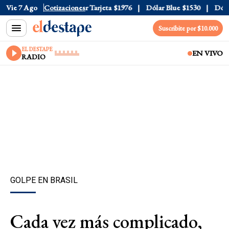
 Oficial
Vie 7 Ago
$1520
Cotizaciones
Dólar Tarjeta
$1976
Dólar Blue
$1530
Dólar 
Suscribite por $10.000
EL DESTAPE
EN VIVO
RADIO
GOLPE EN BRASIL
Cada vez más complicado,