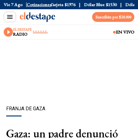
ficial
Vie 7 Ago
$1520
Cotizaciones
Dólar Tarjeta
$1976
Dólar Blue
$1530
Dólar CC
Suscribite por $10.000
EL DESTAPE
EN VIVO
RADIO
FRANJA DE GAZA
Gaza: un padre denunció