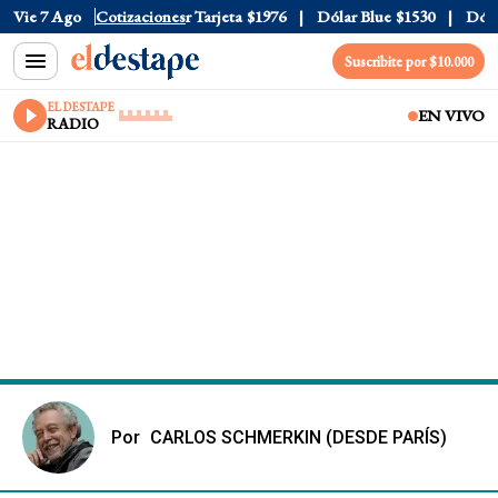
Oficial
Vie 7 Ago
$1520
Cotizaciones
Dólar Tarjeta
$1976
Dólar Blue
$1530
Dólar C
Suscribite por $10.000
EL DESTAPE
EN VIVO
RADIO
Por
CARLOS SCHMERKIN (DESDE PARÍS)