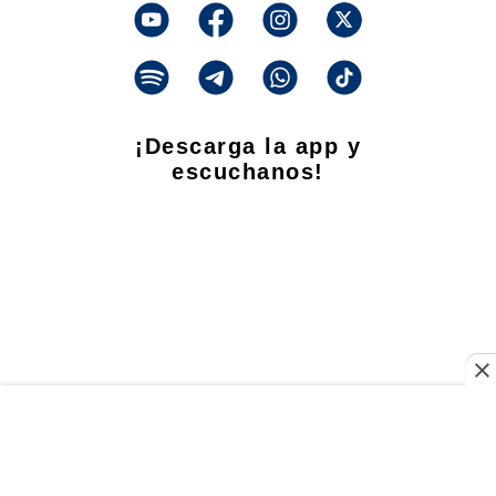
¡Descarga la app y
escuchanos!
Propietario
: Talar Producciones S.A. CUIT: 33-71448833-9
Dirección Nacional de Derecho de Autor -
EN TRÁMITE