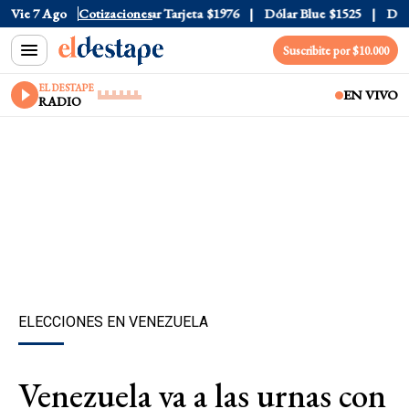
 Oficial
Vie 7 Ago
$1520
Cotizaciones
Dólar Tarjeta
$1976
Dólar Blue
$1525
Dólar 
Suscribite por $10.000
EL DESTAPE
EN VIVO
RADIO
ELECCIONES EN VENEZUELA
Venezuela va a las urnas con