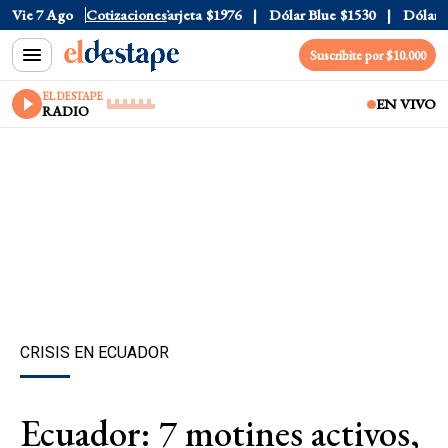
icial
Vie 7 Ago
$1520
Cotizaciones
Dólar Tarjeta
$1976
Dólar Blue
$1530
Dólar CCL
Suscribite por $10.000
EL DESTAPE
EN VIVO
RADIO
CRISIS EN ECUADOR
Ecuador: 7 motines activos,