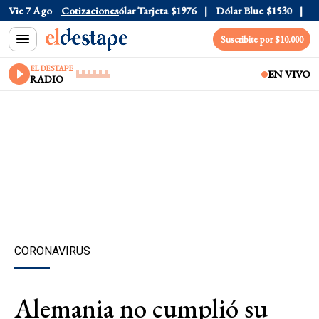
lar Oficial
Vie 7 Ago
$1520
Cotizaciones
Dólar Tarjeta
$1976
Dólar Blue
$1530
Dóla
Suscribite por $10.000
EL DESTAPE
EN VIVO
RADIO
CORONAVIRUS
Alemania no cumplió su