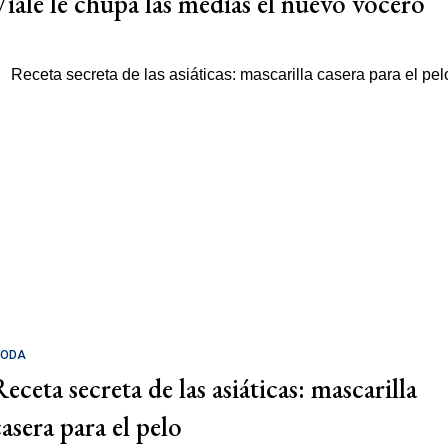
Viale le chupa las medias el nuevo vocero
ODA
eceta secreta de las asiáticas: mascarilla
casera para el pelo