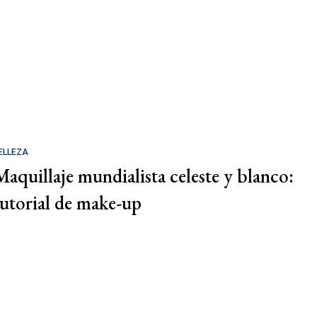
ELLEZA
Maquillaje mundialista celeste y blanco:
tutorial de make-up