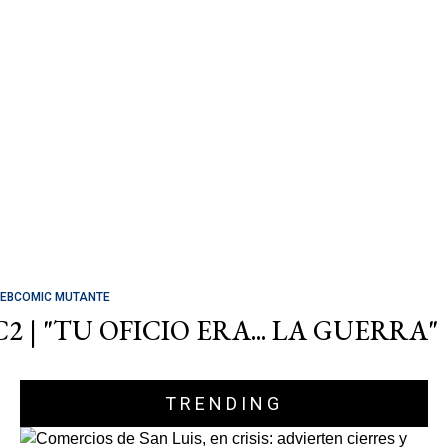
EBCOMIC MUTANTE
C2 | "TU OFICIO ERA... LA GUERRA"
TRENDING