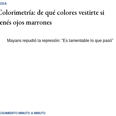
ODA
Colorimetría: de qué colores vestirte si
tenés ojos marrones
EGUIMIENTO MINUTO A MINUTO