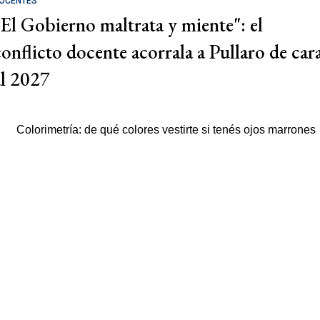
OCENTES
"El Gobierno maltrata y miente": el
conflicto docente acorrala a Pullaro de car
al 2027