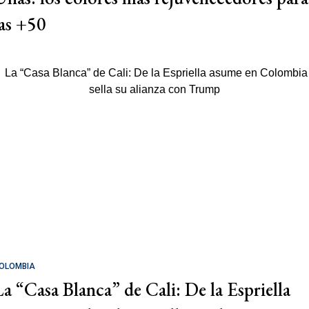
las +50
OLOMBIA
La “Casa Blanca” de Cali: De la Espriella