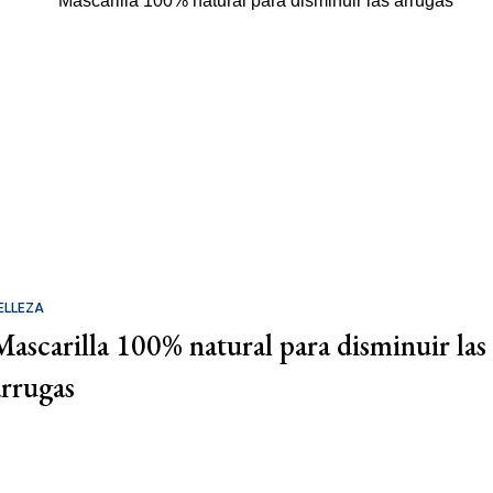
ELLEZA
Mascarilla 100% natural para disminuir las
arrugas