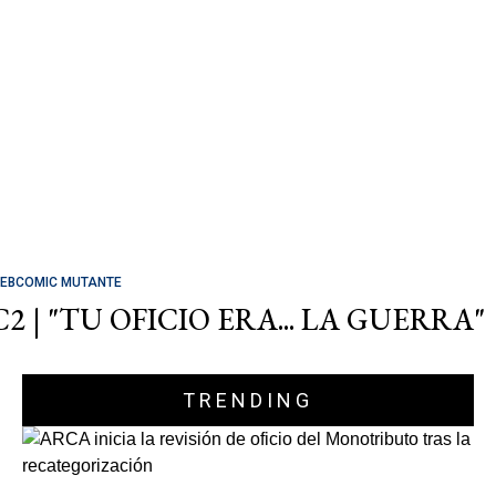
EBCOMIC MUTANTE
C2 | "TU OFICIO ERA... LA GUERRA"
TRENDING