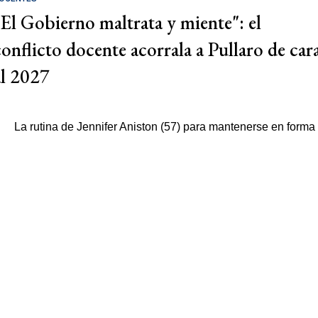
"El Gobierno maltrata y miente": el
conflicto docente acorrala a Pullaro de car
al 2027