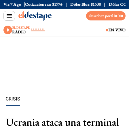
al
Vie 7 Ago
$1520
Dólar Tarjeta
Cotizaciones
$1976
Dólar Blue
$1530
Dólar CCL
$1
Suscribite por $10.000
EL DESTAPE
EN VIVO
RADIO
CRISIS
Ucrania ataca una terminal