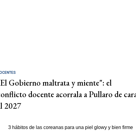
OCENTES
"El Gobierno maltrata y miente": el
conflicto docente acorrala a Pullaro de car
al 2027