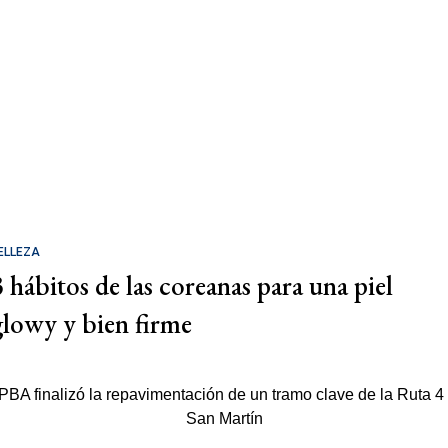
ELLEZA
3 hábitos de las coreanas para una piel
glowy y bien firme