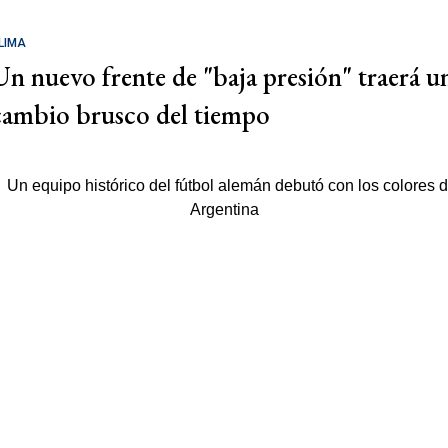
LIMA
Un nuevo frente de "baja presión" traerá u
cambio brusco del tiempo