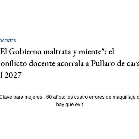
OCENTES
"El Gobierno maltrata y miente": el
conflicto docente acorrala a Pullaro de car
al 2027