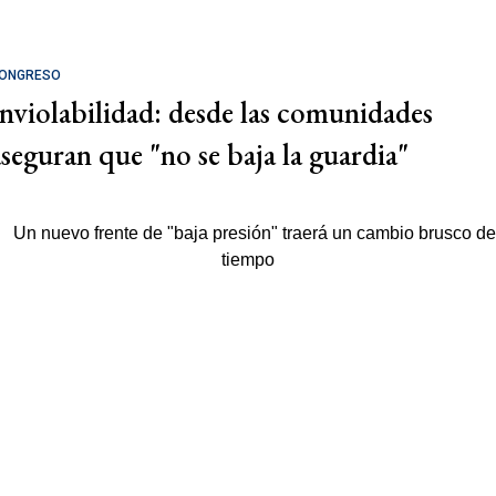
ONGRESO
Inviolabilidad: desde las comunidades
aseguran que "no se baja la guardia"