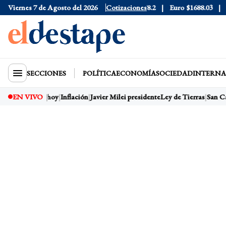
6
Viernes 7 de Agosto del 2026
Dólar Blue
$1525
Dólar CCL
Cotizaciones
$1578.2
Euro
$1688.03
Rie
SECCIONES
POLÍTICA
ECONOMÍA
SOCIEDAD
INTERNA
yetano
EN VIVO
Dólar hoy
Inflación
Javier Milei presidente
Ley de Tierras
San Ca