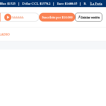
e
$1525
Dólar CCL
$1578.2
Euro
$1688.03
Riesgo País
La Feria
408
Suscribite por $10.000
Iniciar sesión
RADIO