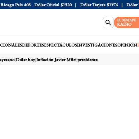
sgo País
408
Dólar Oficial
$1520
Dólar Tarjeta
$1976
Dólar Blu
EL DESTAPE
RADIO
CIONALES
DEPORTES
ESPECTÁCULOS
INVESTIGACIONES
OPINIÓN
yetano
Dólar hoy
Inflación
Javier Milei presidente