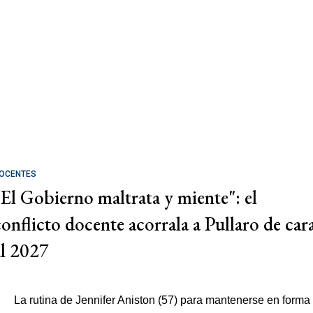
OCENTES
"El Gobierno maltrata y miente": el
conflicto docente acorrala a Pullaro de car
al 2027