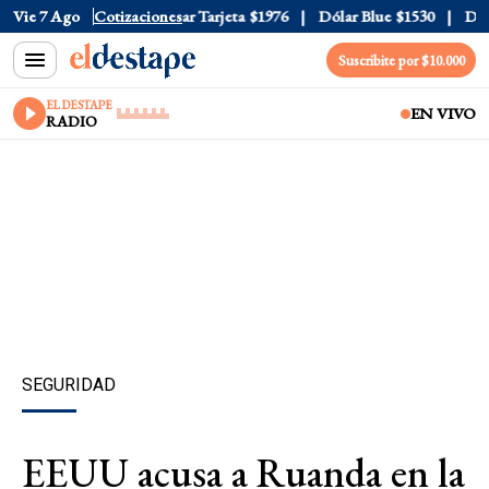
r Oficial
Vie 7 Ago
$1520
Cotizaciones
Dólar Tarjeta
$1976
Dólar Blue
$1530
Dólar
Suscribite por $10.000
EL DESTAPE
EN VIVO
RADIO
SEGURIDAD
EEUU acusa a Ruanda en la