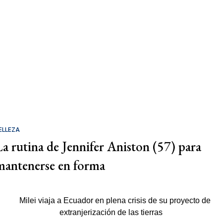
ELLEZA
La rutina de Jennifer Aniston (57) para
mantenerse en forma