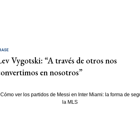
RASE
Lev Vygotski: “A través de otros nos
convertimos en nosotros”