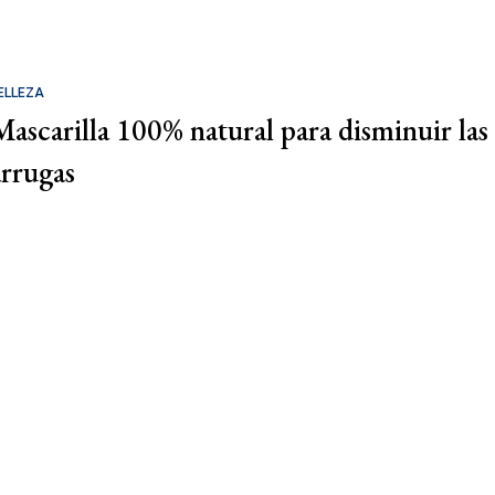
ELLEZA
Mascarilla 100% natural para disminuir las
arrugas