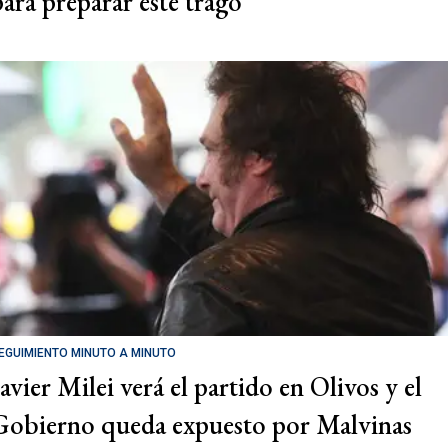
para preparar este trago
EGUIMIENTO MINUTO A MINUTO
Javier Milei verá el partido en Olivos y el
Gobierno queda expuesto por Malvinas