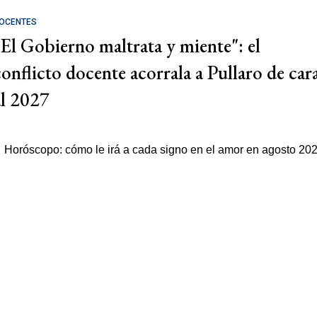
OCENTES
"El Gobierno maltrata y miente": el
conflicto docente acorrala a Pullaro de car
al 2027