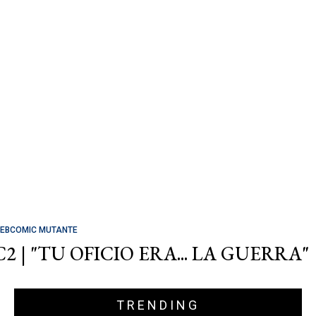
EBCOMIC MUTANTE
C2 | "TU OFICIO ERA... LA GUERRA"
TRENDING