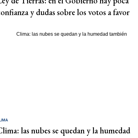
Ley de Tierras: en el Gobierno hay poca
confianza y dudas sobre los votos a favor
LIMA
Clima: las nubes se quedan y la humedad