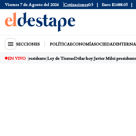
6
Viernes 7 de Agosto del 2026
Dólar Blue
$1525
Dólar CCL
Cotizaciones
$1580.5
Euro
$1688.03
Rie
SECCIONES
POLÍTICA
ECONOMÍA
SOCIEDAD
INTERNA
y
Javier Milei presidente
EN VIVO
Ley de Tierras
Dólar hoy
Javier Milei presidente