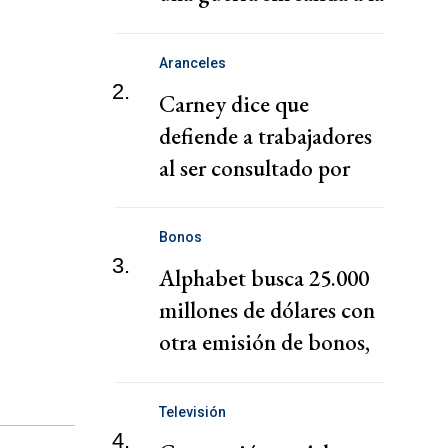
vista
Aranceles
2.
Carney dice que
defiende a trabajadores
al ser consultado por
comentario ofensivo de
Trump sobre Canadá
Bonos
3.
Alphabet busca 25.000
millones de dólares con
otra emisión de bonos,
según una fuente
Televisión
4.