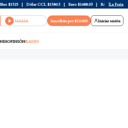
e
$1525
Dólar CCL
$1580.5
Euro
$1688.03
Riesgo País
La Feria
408
Suscribite por $10.000
Iniciar sesión
NES
OPINIÓN
RADIO