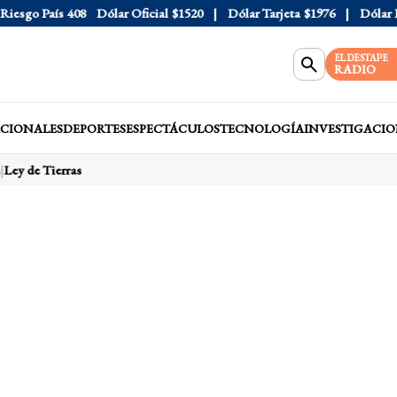
sgo País
408
Dólar Oficial
$1520
Dólar Tarjeta
$1976
Dólar Blu
EL DESTAPE
RADIO
CIONALES
DEPORTES
ESPECTÁCULOS
TECNOLOGÍA
INVESTIGACIO
Ley de Tierras