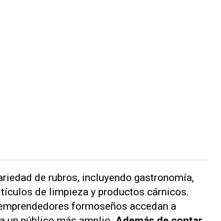
riedad de rubros, incluyendo gastronomía,
rtículos de limpieza y productos cárnicos.
os emprendedores formoseños accedan a
 a un público más amplio.
Además de contar