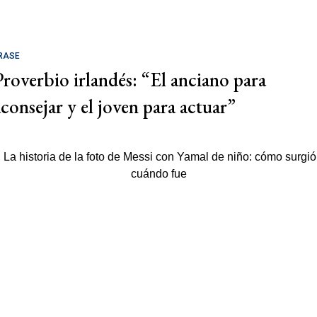
RASE
Proverbio irlandés: “El anciano para
aconsejar y el joven para actuar”