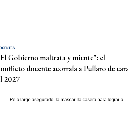
OCENTES
"El Gobierno maltrata y miente": el
conflicto docente acorrala a Pullaro de car
al 2027