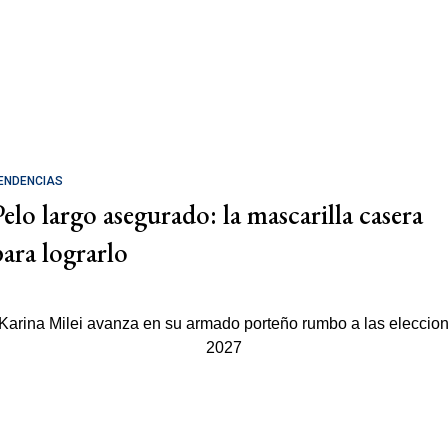
ENDENCIAS
Pelo largo asegurado: la mascarilla casera
para lograrlo